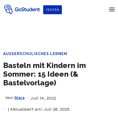
Verbessere dein Englisch und hol dir
ein gratis E-Book von
TESTEN
Penguin Readers
!
AUSSERSCHULISCHES LERNEN
Basteln mit Kindern im
Sommer: 15 Ideen (&
Bastelvorlage)
Von
Mara
Juli 14, 2022
| Aktualisiert am: Juli 28, 2025