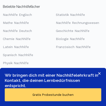
Beliebte Nachhilfefächer
Nachhilfe Englisch
Statistik Nachhilfe
Mathe Nachhilfe
Nachhilfe Rechnungswesen
Nachhilfe Deutsch
Geschichte Nachhilfe
Chemie Nachhilfe
Biologie Nachhilfe
Latein Nachhilfe
Französisch Nachhilfe
Spanisch Nachhilfe
Physik Nachhilfe
×
Wir bringen dich mit einer Nachhilfelehrkraft in
Nachhilfe je Stufe
Kontakt, die deinen Lernbedürfnissen
Grundschule Nachhilfe
entspricht.
Hauptschule Nachhilfe
Gratis Probestunde buchen
Gymnasium Nachhilfe