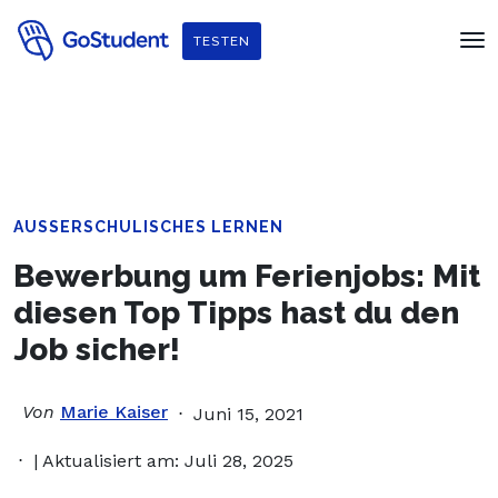
Verbessere dein Englisch und hol dir
ein gratis E-Book von
TESTEN
Penguin Readers
!
AUSSERSCHULISCHES LERNEN
Bewerbung um Ferienjobs: Mit
diesen Top Tipps hast du den
Job sicher!
Von
Marie Kaiser
Juni 15, 2021
| Aktualisiert am: Juli 28, 2025