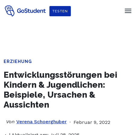
Verbessere dein Englisch und hol dir
ein gratis E-Book von
TESTEN
Penguin Readers
!
ERZIEHUNG
Entwicklungsstörungen bei
Kindern & Jugendlichen:
Beispiele, Ursachen &
Aussichten
Von
Verena Schoerghuber
Februar 9, 2022
| Aktualisiert am: Juli 28, 2025