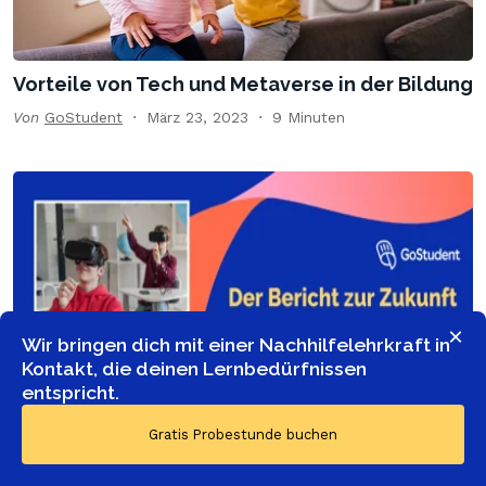
Vorteile von Tech und Metaverse in der Bildung
Von
GoStudent
März 23, 2023
9 Minuten
×
Wir bringen dich mit einer Nachhilfelehrkraft in
Kontakt, die deinen Lernbedürfnissen
entspricht.
Zukunft der Bildung 2023: Wie Kinder zu
Gratis Probestunde buchen
Technologie und Bildung stehen
Von
GoStudent
März 13, 2023
9 Minuten