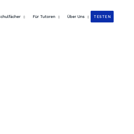
n Readers
!
Schulfächer
Für Tutoren
Über Uns
TESTEN