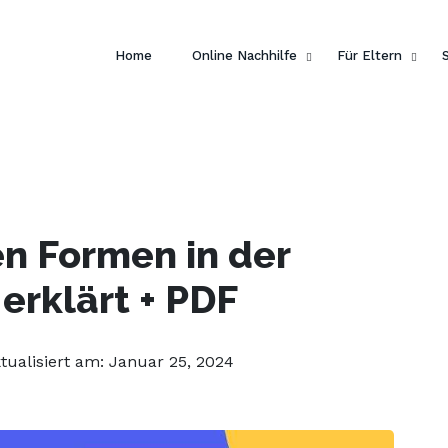
 dein Englisch und hol dir
ein gratis E-Book von Pengui
Home
Online Nachhilfe
Für Eltern
n Formen in der
erklärt + PDF
ktualisiert am: Januar 25, 2024