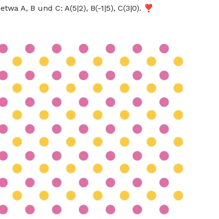
wa A, B und C: A(5|2), B(-1|5), C(3|0). ❣️