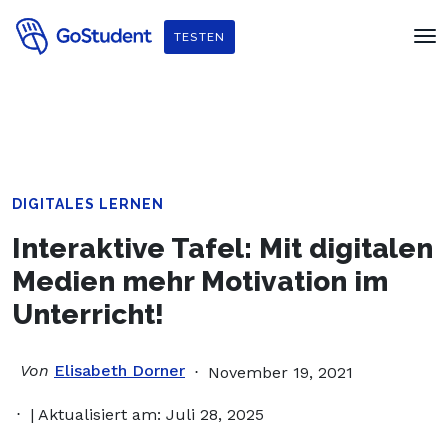
Verbessere dein Englisch und hol dir
ein gratis E-Book von
TESTEN
Penguin Readers
!
DIGITALES LERNEN
Interaktive Tafel: Mit digitalen
Medien mehr Motivation im
Unterricht!
Von
Elisabeth Dorner
November 19, 2021
| Aktualisiert am: Juli 28, 2025