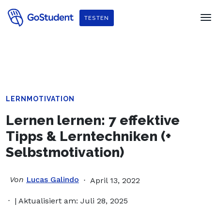
Verbessere dein Englisch und hol dir
ein gratis E-Book von
TESTEN
Penguin Readers
!
LERNMOTIVATION
Lernen lernen: 7 effektive
Tipps & Lerntechniken (+
Selbstmotivation)
Von
Lucas Galindo
April 13, 2022
| Aktualisiert am: Juli 28, 2025