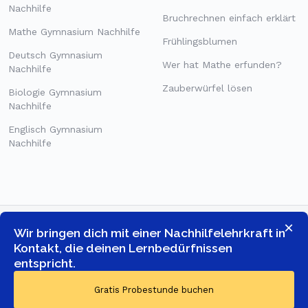
Nachhilfe
Bruchrechnen einfach erklärt
Mathe Gymnasium Nachhilfe
Frühlingsblumen
Deutsch Gymnasium
Wer hat Mathe erfunden?
Nachhilfe
Zauberwürfel lösen
Biologie Gymnasium
Nachhilfe
Englisch Gymnasium
Nachhilfe
×
Wir bringen dich mit einer Nachhilfelehrkraft in
Kontakt, die deinen Lernbedürfnissen
entspricht.
© COPYRIGHT 2026 -
GOSTUDENT ONLINE TUTORING GMBH
-
Gratis Probestunde buchen
ALLE RECHTE VORBEHALTEN.