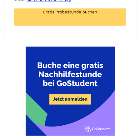
sowie
die Widerrufsbelehrung
.