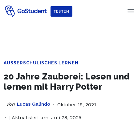
Verbessere dein Englisch und hol dir
ein gratis E-Book von
TESTEN
Penguin Readers
!
AUSSERSCHULISCHES LERNEN
20 Jahre Zauberei: Lesen und
lernen mit Harry Potter
Von
Lucas Galindo
Oktober 19, 2021
| Aktualisiert am: Juli 28, 2025