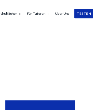
n Readers
!
Schulfächer
Für Tutoren
Über Uns
TESTEN