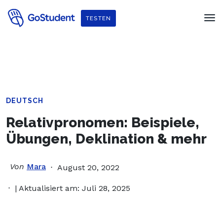
Verbessere dein Englisch und hol dir
ein gratis E-Book von
TESTEN
Penguin Readers
!
DEUTSCH
Relativpronomen: Beispiele,
Übungen, Deklination & mehr
Von
Mara
August 20, 2022
| Aktualisiert am: Juli 28, 2025