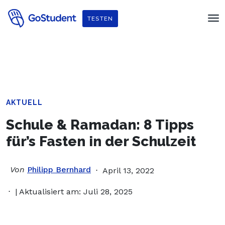
Verbessere dein Englisch und hol dir
ein gratis E-Book von
TESTEN
Penguin Readers
!
AKTUELL
Schule & Ramadan: 8 Tipps
für’s Fasten in der Schulzeit
Von
Philipp Bernhard
April 13, 2022
| Aktualisiert am: Juli 28, 2025