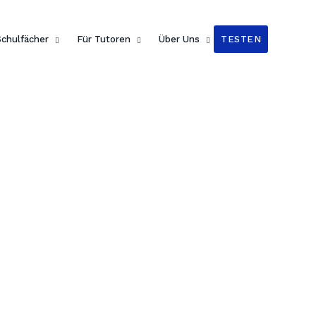
n Readers
!
Schulfächer
Für Tutoren
Über Uns
TESTEN