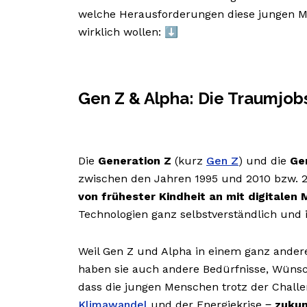
welche Herausforderungen diese jungen Me
wirklich wollen: ⬇️
Gen Z & Alpha: Die Traumjob
Die
Generation Z
(kurz
Gen Z
) und die
Ge
zwischen den Jahren 1995 und 2010 bzw. 20
von frühester Kindheit an mit digitalen 
Technologien ganz selbstverständlich und i
Weil Gen Z und Alpha in einem ganz ander
haben sie auch andere Bedürfnisse, Wünsc
dass die jungen Menschen trotz der Chall
Klimawandel
und der Energiekrise ‒
zukun