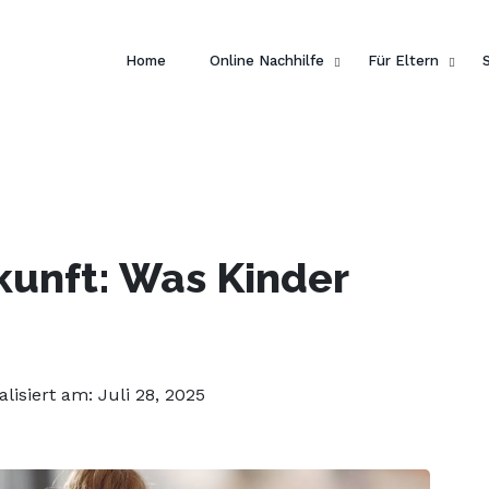
 dein Englisch und hol dir
ein gratis E-Book von Pengui
Home
Online Nachhilfe
Für Eltern
kunft: Was Kinder
alisiert am: Juli 28, 2025