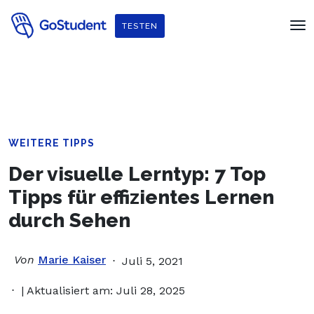
Verbessere dein Englisch und hol dir
ein gratis E-Book von
TESTEN
Penguin Readers
!
WEITERE TIPPS
Der visuelle Lerntyp: 7 Top
Tipps für effizientes Lernen
durch Sehen
Von
Marie Kaiser
Juli 5, 2021
| Aktualisiert am: Juli 28, 2025