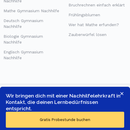
Nachhilfe
Bruchrechnen einfach erklärt
Mathe Gymnasium Nachhilfe
Frühlingsblumen
Deutsch Gymnasium
Wer hat Mathe erfunden?
Nachhilfe
Zauberwürfel lösen
Biologie Gymnasium
Nachhilfe
Englisch Gymnasium
Nachhilfe
×
Wir bringen dich mit einer Nachhilfelehrkraft in
Kontakt, die deinen Lernbedürfnissen
entspricht.
© COPYRIGHT 2026 -
GOSTUDENT ONLINE TUTORING GMBH
-
Gratis Probestunde buchen
ALLE RECHTE VORBEHALTEN.