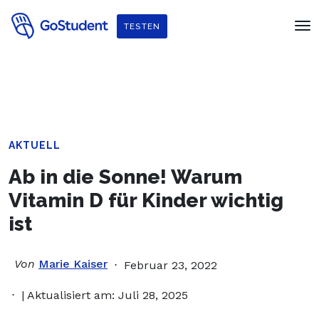
Verbessere dein Englisch und hol dir
ein gratis E-Book von
TESTEN
Penguin Readers
!
AKTUELL
Ab in die Sonne! Warum
Vitamin D für Kinder wichtig
ist
Von
Marie Kaiser
Februar 23, 2022
| Aktualisiert am: Juli 28, 2025