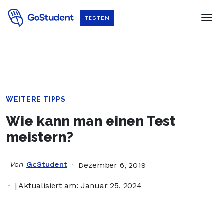
Verbessere dein Englisch und hol dir
ein gratis E-Book von
TESTEN
Penguin Readers
!
WEITERE TIPPS
Wie kann man einen Test
meistern?
Von
GoStudent
Dezember 6, 2019
| Aktualisiert am: Januar 25, 2024