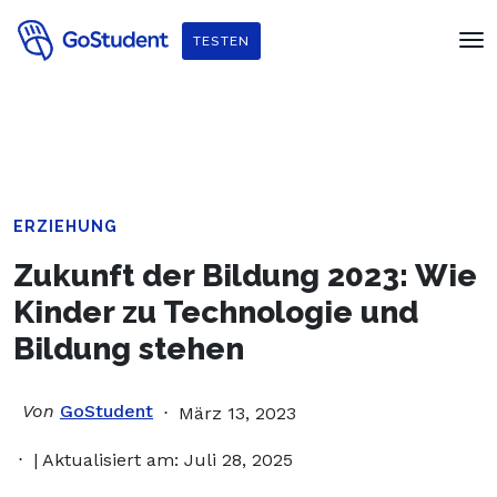
Verbessere dein Englisch und hol dir
ein gratis E-Book von
TESTEN
Penguin Readers
!
ERZIEHUNG
Zukunft der Bildung 2023: Wie
Kinder zu Technologie und
Bildung stehen
Von
GoStudent
März 13, 2023
| Aktualisiert am: Juli 28, 2025