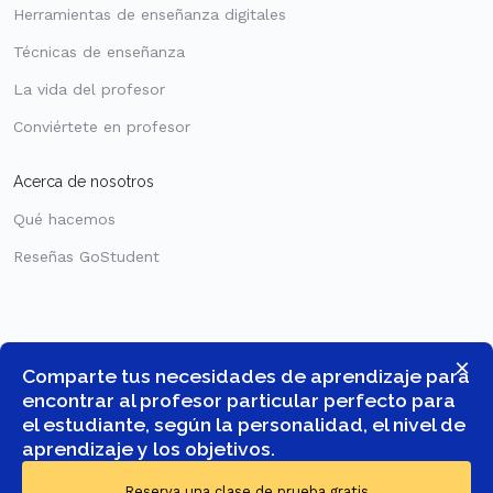
Herramientas de enseñanza digitales
Técnicas de enseñanza
La vida del profesor
Conviértete en profesor
Acerca de nosotros
Qué hacemos
Reseñas GoStudent
×
Comparte tus necesidades de aprendizaje para
encontrar al profesor particular perfecto para
el estudiante, según la personalidad, el nivel de
aprendizaje y los objetivos.
© COPYRIGHT 2026 -
GOSTUDENT SPAIN, SOCIEDAD LIMITADA
-
Reserva una clase de prueba gratis
TODOS LOS DERECHOS RESERVADOS