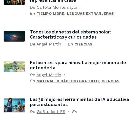
representar en clase
De
Carlota Montemayor
En
,
TIEMPO LIBRE
LENGUAS EXTRANJERAS
Todos los planetas del sistema solar:
Características y curiosidades
De
Ángel Martín
En
CIENCIAS
Fotosíntesis para niños: La mejor manera de
entenderla
De
Ángel Martín
En
,
MATERIAL DIDÁCTICO GRATUITO
CIENCIAS
Las 30 mejores herramientas de IA educativa
para estudiantes
De
GoStudent ES
En