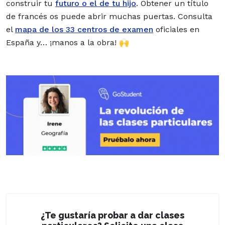
construir tu
futuro o el de tu hijo
. Obtener un título
de francés os puede abrir muchas puertas. Consulta
el
mapa de los 33 centros de examen
oficiales en
España y… ¡manos a la obra! 🙌
¿Te gustaría probar a dar clases