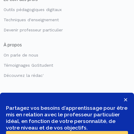
Outils pédagogiques digitaux
Techniques d'enseignement
Devenir professeur particulier
À propos
On parle de nous
Témoignages GoStudent
Découvrez la rédac'
×
Partagez vos besoins d’apprentissage pour être
mis en relation avec le professeur particulier
idéal, en fonction de votre personnalité, de
votre niveau et de vos objectifs.
© COPYRIGHT 2026 -
GOSTUDENT FRANCE SAS
- TOUS DROITS