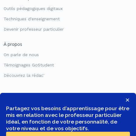
Outils pédagogiques digitaux
Techniques d'enseignement
Devenir professeur particulier
À propos
On parle de nous
Témoignages GoStudent
Découvrez la rédac'
×
Partagez vos besoins d’apprentissage pour être
mis en relation avec le professeur particulier
idéal, en fonction de votre personnalité, de
votre niveau et de vos objectifs.
© COPYRIGHT 2026 -
GOSTUDENT FRANCE SAS
- TOUS DROITS