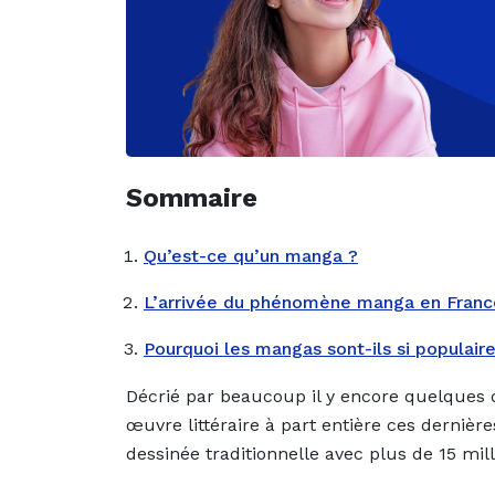
Sommaire
Qu’est-ce qu’un manga ?
L’arrivée du phénomène manga en Franc
Pourquoi les mangas sont-ils si populaire
Décrié par beaucoup il y encore quelques
œuvre littéraire à part entière ces derniè
dessinée traditionnelle avec plus de 15 mi