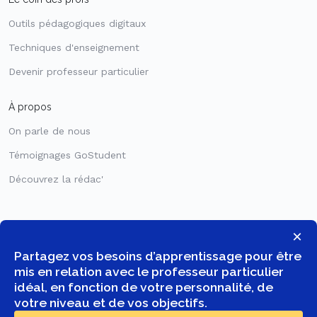
Outils pédagogiques digitaux
Techniques d'enseignement
Devenir professeur particulier
À propos
On parle de nous
Témoignages GoStudent
Découvrez la rédac'
×
Partagez vos besoins d’apprentissage pour être
mis en relation avec le professeur particulier
idéal, en fonction de votre personnalité, de
votre niveau et de vos objectifs.
© COPYRIGHT 2026 -
GOSTUDENT FRANCE SAS
- TOUS DROITS