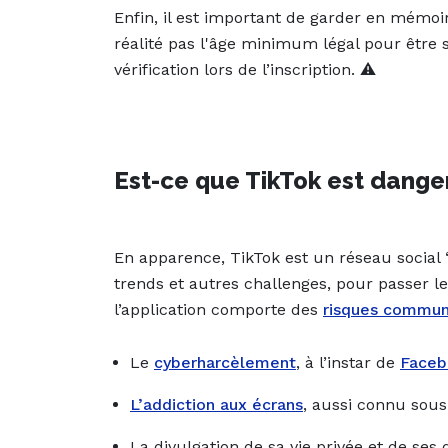
Enfin, il est important de garder en mémoi
réalité pas l'âge minimum légal pour être
vérification lors de l’inscription. ⚠️
Est-ce que TikTok est dange
En apparence, TikTok est un réseau social “
trends et autres challenges, pour passer l
l’application comporte des
risques communs
Le
cyberharcèlement
, à l’instar de
Faceb
L’addiction aux écrans
, aussi connu sou
La divulgation de sa vie privée et de se