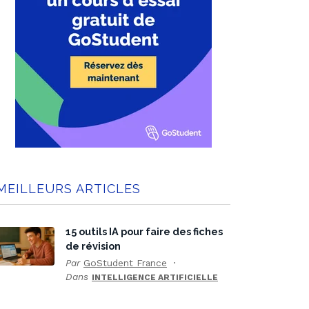
MEILLEURS ARTICLES
15 outils IA pour faire des fiches
de révision
Par
GoStudent France
Dans
INTELLIGENCE ARTIFICIELLE