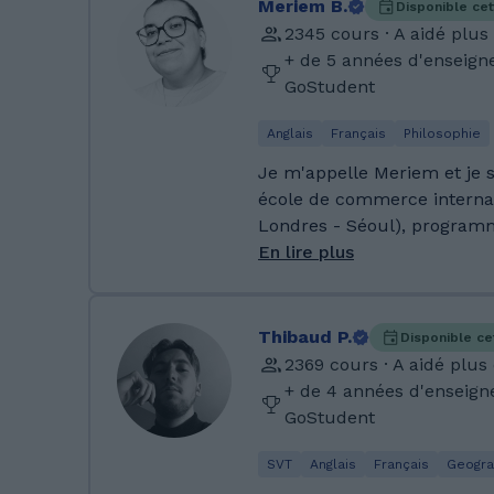
Meriem B.
Disponible ce
2345 cours · A aidé plus
+ de 5 années d'enseig
GoStudent
Anglais
Français
Philosophie
Je m'appelle Meriem et je 
école de commerce internati
Londres - Séoul), program
spécialisation Marketing e
En lire plus
luxe. Je suis tutrice d'anglais, de français et de
philosophie chez GoStudent
ans. Avec moi, apprendre se
Thibaud P.
Disponible ce
J'ai obtenu un bac S avec l
2369 cours · A aidé plus
parle couramment l'anglais
+ de 4 années d'enseig
l'espagnol, et le français, 
GoStudent
maternelle. J'ai toujours apprécié transmettre
mes connaissances. Depuis q
SVT
Anglais
Français
Geogra
je n'ai que des bons retours