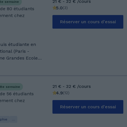
21 € - 32 € /cours
tte semaine
5.0
(
3
)
 de 80 étudiants
nement chez
Réserver un cours d'essai
suis étudiante en
onal (Paris -
me Grandes Ecoles,
t Communication du
 depuis plus de 5
ra fun et ludique.
21 € - 32 € /cours
tte semaine
a mention bien. Je
4.9
(
12
)
 de 56 étudiants
 (TOEIC: 965/990),
nement chez
qui est ma langue
Réserver un cours d'essai
ue je suis tutrice,
phie
…
 de la part des