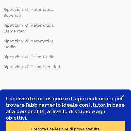
Ripetizioni di Matematica
Superiori
Ripetizioni di Matematica
Elementari
Ripetizioni di Matematica
Medie
Ripetizioni di Fisica Medie
Ripetizioni di Fisica Superiori
×
Condividi le tue esigenze di apprendimento per
trovare l’abbinamento ideale con il tutor, in base
alla personalità, al livello di studio e agli
obiettivi.
© COPYRIGHT 2026 -
GOSTUDENT ITALIA SRL
- TUTTI I DIRITTI
Prenota una lezione di prova gratuita
RISERVATI.