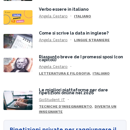
Verbo essere in italiano
Angela Cestaro
ITALIANO
Come si scrive la data in inglese?
Angela Cestaro
LINGUE STRANIERE
Riassunto breve de I promessi sposi (con
capitoli)
Angela Cestaro
,
LETTERATURA E FILOSOFIA
ITALIANO
Le migliori piattaforme per dare
ripetizioni online nel 2026
GoStudent IT
,
TECNICHE D'INSEGNAMENTO
DIVENTA UN
INSEGNANTE
Ripetizioni private per raggiungere il