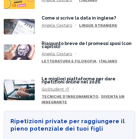
ITALIANO
Come si scrive la data in inglese?
Angela Cestaro
LINGUE STRANIERE
Riassunto breve de I promessi sposi (con
capitoli)
Angela Cestaro
,
LETTERATURA E FILOSOFIA
ITALIANO
Le migliori piattaforme per dare
ripetizioni online nel 2026
GoStudent IT
,
TECNICHE D'INSEGNAMENTO
DIVENTA UN
INSEGNANTE
Ripetizioni private per raggiungere il
pieno potenziale dei tuoi figli