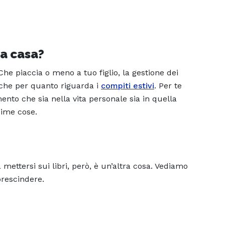
 a casa?
he piaccia o meno a tuo figlio, la gestione dei
nche per quanto riguarda i
compiti estivi
. Per te
nto che sia nella vita personale sia in quella
ssime cose.
a mettersi sui libri, però, è un’altra cosa. Vediamo
prescindere.