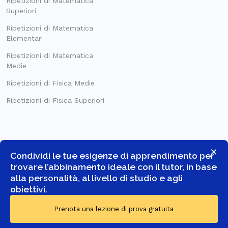
Ripetizioni di Matematica
Superiori
Ripetizioni di Matematica
Elementari
Ripetizioni di Matematica
Medie
Ripetizioni di Fisica Medie
Ripetizioni di Fisica Superiori
×
Condividi le tue esigenze di apprendimento per
trovare l’abbinamento ideale con il tutor, in base
alla personalità, al livello di studio e agli
obiettivi.
© COPYRIGHT 2026 -
GOSTUDENT ITALIA SRL
- TUTTI I DIRITTI
Prenota una lezione di prova gratuita
RISERVATI.