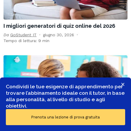
I migliori generatori di quiz online del 2026
Da
GoStudent IT
giugno 30, 2026
Tempo di lettura: 9 min
×
Condividi le tue esigenze di apprendimento per
trovare l’abbinamento ideale con il tutor, in base
alla personalità, al livello di studio e agli
obiettivi.
Prenota una lezione di prova gratuita
I migliori corsi di inglese online per bambini nel
2026