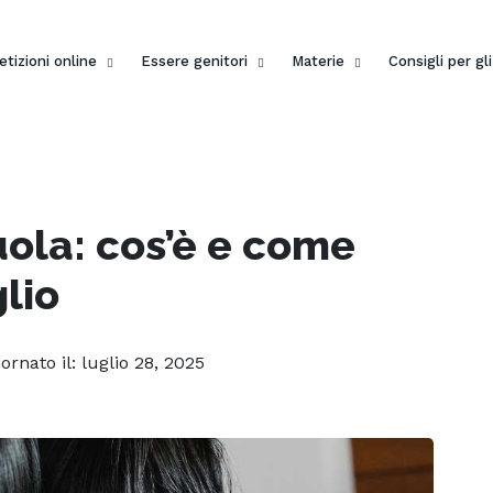
etizioni online
Essere genitori
Materie
Consigli per gl
uola: cos’è e come
glio
iornato il: luglio 28, 2025