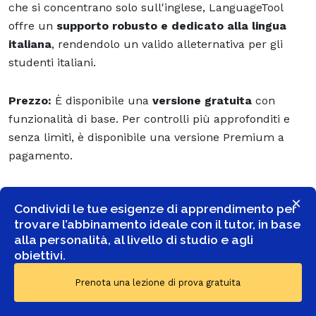
che si concentrano solo sull'inglese, LanguageTool
offre un
supporto robusto e dedicato alla lingua
italiana
, rendendolo un valido alleternativa per gli
studenti italiani.
Prezzo:
È disponibile una
versione gratuita
con
funzionalità di base. Per controlli più approfonditi e
senza limiti, è disponibile una versione Premium a
pagamento.
×
Condividi le tue esigenze di apprendimento per
trovare l’abbinamento ideale con il tutor, in base
Tabella comparativa dei software
alla personalità, al livello di studio e agli
di IA per studenti e studentesse
obiettivi.
Prenota una lezione di prova gratuita
Nome Piattaforma
Funzione
Prezzo