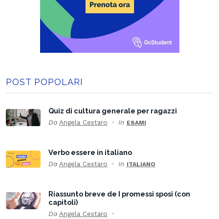
POST POPOLARI
Quiz di cultura generale per ragazzi
Da
Angela Cestaro
In
ESAMI
Verbo essere in italiano
Da
Angela Cestaro
In
ITALIANO
Riassunto breve de I promessi sposi (con
capitoli)
Da
Angela Cestaro