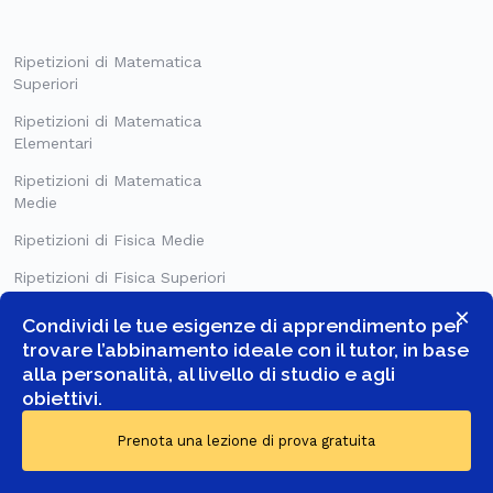
Ripetizioni di Matematica
Superiori
Ripetizioni di Matematica
Elementari
Ripetizioni di Matematica
Medie
Ripetizioni di Fisica Medie
Ripetizioni di Fisica Superiori
×
Condividi le tue esigenze di apprendimento per
trovare l’abbinamento ideale con il tutor, in base
alla personalità, al livello di studio e agli
obiettivi.
Prenota una lezione di prova gratuita
© COPYRIGHT 2026 -
GOSTUDENT ITALIA SRL
- TUTTI I DIRITTI