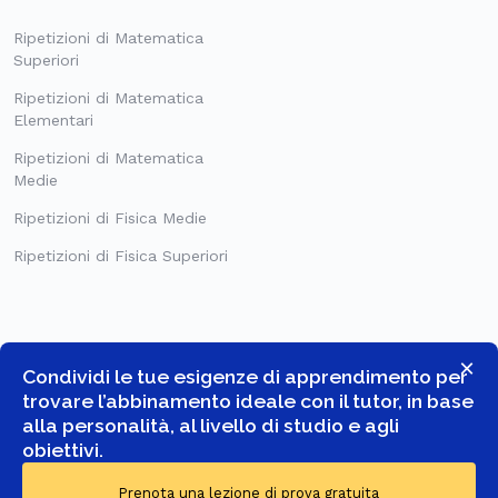
Ripetizioni di Matematica
Superiori
Ripetizioni di Matematica
Elementari
Ripetizioni di Matematica
Medie
Ripetizioni di Fisica Medie
Ripetizioni di Fisica Superiori
×
Condividi le tue esigenze di apprendimento per
trovare l’abbinamento ideale con il tutor, in base
alla personalità, al livello di studio e agli
obiettivi.
© COPYRIGHT 2026 -
GOSTUDENT ITALIA SRL
- TUTTI I DIRITTI
Prenota una lezione di prova gratuita
RISERVATI.