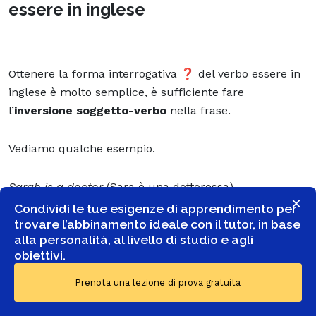
essere in inglese
Ottenere la forma interrogativa ❓ del verbo essere in
inglese è molto semplice, è sufficiente fare
l’
inversione soggetto-verbo
nella frase.
Vediamo qualche esempio.
Sarah is a doctor
(Sara è una dottoressa)
×
Condividi le tue esigenze di apprendimento per
trovare l’abbinamento ideale con il tutor, in base
Alla forma interrogativa diventa:
alla personalità, al livello di studio e agli
obiettivi.
Is Sarah
a doctor?
(Sara è una dottoressa?)
Prenota una lezione di prova gratuita
They are athletes
(loro sono degli atleti)