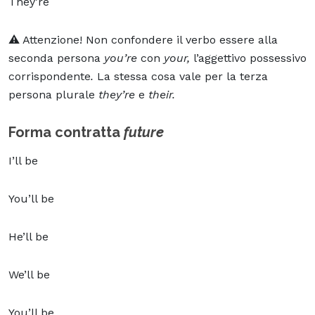
They’re
⚠️ Attenzione! Non confondere il verbo essere alla
seconda persona
you’re
con
your,
l’aggettivo possessivo
corrispondente
.
La stessa cosa vale per la terza
persona plurale
they’re
e
their.
Forma contratta
future
I’ll be
You’ll be
He’ll be
We’ll be
You’ll be