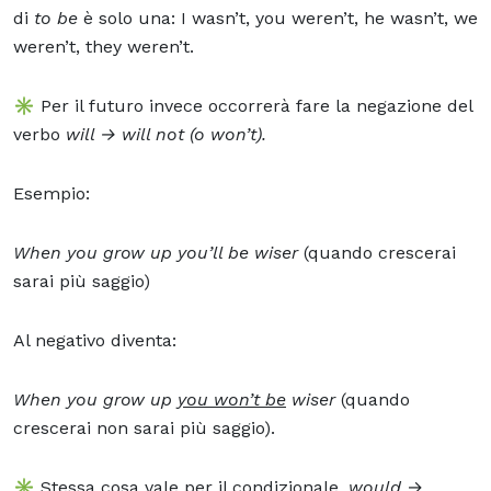
di
to be
è solo una: I wasn’t, you weren’t, he wasn’t, we
weren’t, they weren’t.
✳️ Per il futuro invece occorrerà fare la negazione del
verbo
will → will not (o won’t).
Esempio:
When you grow up you’ll be wiser
(quando crescerai
sarai più saggio)
Al negativo diventa:
When you grow up
you won’t be
wiser
(quando
crescerai non sarai più saggio).
✳️ Stessa cosa vale per il condizionale,
would
→