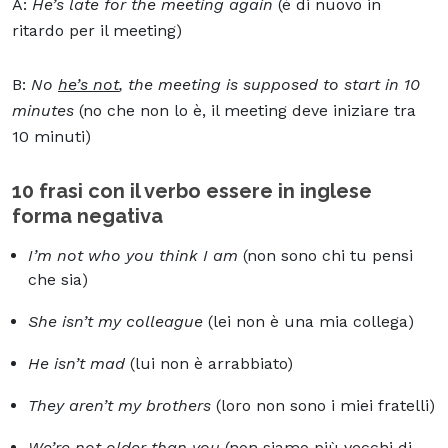
A:
He’s late for the meeting again
(è di nuovo in
ritardo per il meeting)
B:
No
he’s not
, the meeting is supposed to start in 10
minutes
(no che non lo è, il meeting deve iniziare tra
10 minuti)
10 frasi con il verbo essere in inglese
forma negativa
I’m not who you think I am
(non sono chi tu pensi
che sia)
She isn’t my colleague
(lei non è una mia collega)
He isn’t mad
(lui non è arrabbiato)
They aren’t my brothers
(loro non sono i miei fratelli)
We’re not older than you
(non siamo più vecchi di