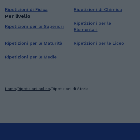
Ripetizioni di Fisica
Ripetizioni di Chimica
Per livello
Ripetizioni per le
Ripetizioni per le Superiori
Elementari
Ripetizioni per le Maturità
Ripetizioni per le Liceo
Ripetizioni per le Medie
Home
/
Ripetizioni online
/
Ripetizioni di Storia