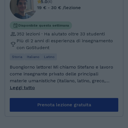
5.0
(
4
)
19 € - 30 € /lezione
Disponibile questa settimana
352 lezioni · Ha aiutato oltre 33 studenti
Più di 2 anni di esperienza di insegnamento
con GoStudent
Storia
Italiano
Latino
Buongiorno lettore! Mi chiamo Stefano e lavoro
come insegnante privato delle principali
materie umanistiche (italiano, latino, greco,
storia, filosofia, geografia). Ho lavorato
Leggi tutto
soprattutto con ragazzi che frequentano le
superiori, ma posso lavorare anche con
Prenota lezione gratuita
studenti universitari e adulti che vogliono
riprendere a studiare materie e testi che
avevano lasciato sui banchi di scuola. Sono