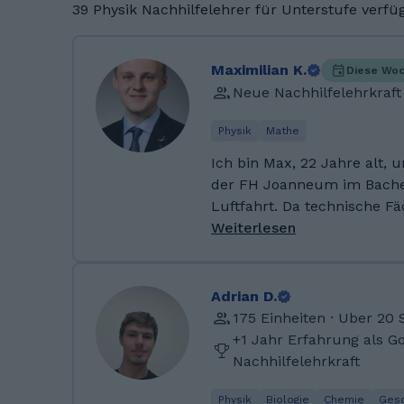
39 Physik Nachhilfelehrer für Unterstufe verfü
Maximilian K.
Diese Woc
Neue Nachhilfelehrkraft
Physik
Mathe
Ich bin Max, 22 Jahre alt, 
der FH Joanneum im Bache
Luftfahrt. Da technische Fäc
greifbar sind, lege ich viel 
Weiterlesen
Schüler:innen ein Verständn
Formeln auswendig zu lernen. Ich lerne
gerne dazu und freue mich
Adrian D.
weiterzugeben Ich studiere aktuell in Graz an der
175 Einheiten · Uber 20
FH Joanneum im Bachelors
+1 Jahr Erfahrung als G
Luftfahrt/Aviation. Davor m
Nachhilfelehrkraft
Eisenstadt in der Abteilun
mir somit Wissen, Tipps und
Physik
Biologie
Chemie
Gesc