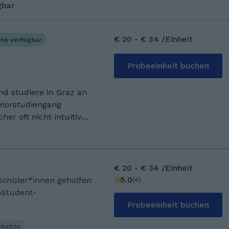
gbar
€ 20 - € 34 /Einheit
he verfügbar
Probeeinheit buchen
und studiere in Graz an
lorstudiengang
her oft nicht intuitiv
Wert darauf, dass die
is entwickeln, anstatt
 immer
 genauso, Wissen
€ 20 - € 34 /Einheit
5.0
(
4
)
 Schüler*innen geholfen
tudiengang
oStudent-
aturierte ich an der HTL
Probeeinheit buchen
g Flugtechnik und konnte
 Tricks vorrangig in
hichte