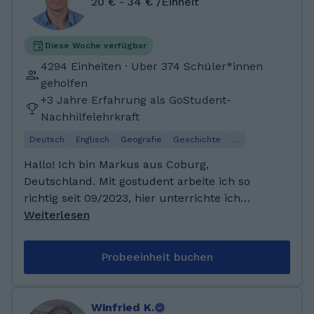
20 € - 34 € /Einheit
Schulzeit habe ich an Wettbewerben wie
„Jugend forscht“ teilgenommen, was mir
wichtige Erfahrungen gebracht hat. Nach
Diese Woche verfügbar
meinem Abitur absolvierte ich ein freiwilliges
4294 Einheiten · Uber 374 Schüler*innen
soziales Jahr im Krankenhaus. Diese Zeit hat
geholfen
mir nicht nur viel Freude bereitet, sondern
+3 Jahre Erfahrung als GoStudent-
auch wertvolle Einblicke in den Arbeitsalltag
Nachhilfelehrkraft
im Gesundheitswesen vermittelt. Die dort
Deutsch
Englisch
Geografie
Geschichte
…
gesammelten Erfahrungen haben meinen
Wunsch Pharmazie zu studieren bestärkt.
Hallo! Ich bin Markus aus Coburg,
Anschließend habe ich mein Pharmazie
Deutschland. Mit gostudent arbeite ich so
Studium begonnen.
richtig seit 09/2023, hier unterrichte ich
Deutsch, Englisch, Spanisch, Mathe-
Weiterlesen
Unterstufe und Physik. Mittlerweile mache ich
das Vollzeit und habe so schon über 2000
Probeeinheit buchen
Nachhilfeeinheiten über Gostudent gemacht.
Ich habe Abitur und einen Bachelor in
Wirtschaftsingenieurwesen. Ich wohne jetzt in
Winfried K.