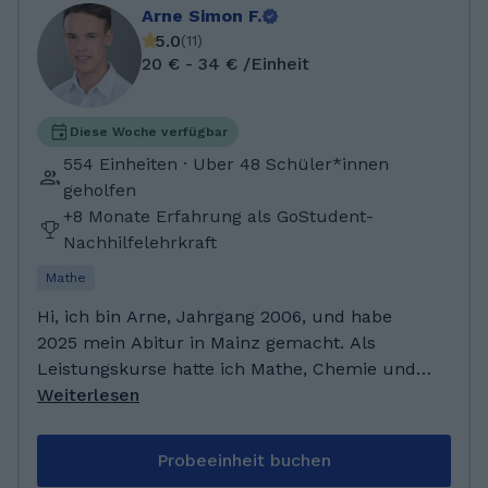
Arne Simon F.
5.0
(
11
)
20 € - 34 € /Einheit
Diese Woche verfügbar
554 Einheiten · Uber 48 Schüler*innen
geholfen
+8 Monate Erfahrung als GoStudent-
Nachhilfelehrkraft
Mathe
Hi, ich bin Arne, Jahrgang 2006, und habe
2025 mein Abitur in Mainz gemacht. Als
Leistungskurse hatte ich Mathe, Chemie und
Erdkunde. Besonders bei der Vorbereitung auf
Weiterlesen
Arbeiten sind viele Schüler immer wieder auf
mich zugekommen, um mich nach Hilfe zu
Probeeinheit buchen
fragen. Dadurch habe ich bereits viel