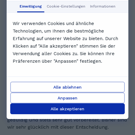
Ausgebucht
Ausgebucht
Einwilligung
Cookie-Einstellungen
Informationen
Vollständigen Zeitplan anzeigen
Wir verwenden Cookies und ähnliche
Bewertungen. Was Schüler*innen
Technologien, um Ihnen die bestmögliche
über Bettina sagen
Erfahrung auf unserer Website zu bieten. Durch
Klicken auf "Alle akzeptieren" stimmen Sie der
4.5
Verwendung aller Cookies zu. Sie können Ihre
Präferenzen über "Anpassen" festlegen.
2 Bewertungen
E
Emilia B.
Alle ablehnen
Bettina hat eine tolle einfühlsame Art und geht auf
alle Fragen ein. Meine Tochter hat bereits sehr
Anpassen
schlechte Nachhilfe Erfahrungen gemacht und
Alle akzeptieren
blüht regelrecht auf. Bettina ist freundlich, ruhig,
geduldig und stets sehr gut vorbereitet. Bisher sind
wir sehr glücklich mit dieser Entscheidung.