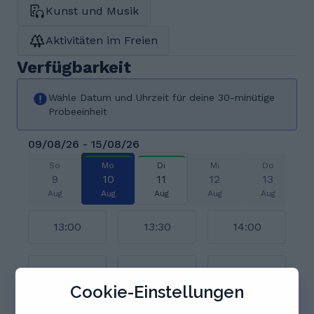
Kunst und Musik
Aktivitäten im Freien
Verfügbarkeit
Wähle Datum und Uhrzeit für deine 30-minütige
Probeeinheit
09/08/26 - 15/08/26
So
Mo
Di
Mi
Do
9
10
11
12
13
Aug
Aug
Aug
Aug
Aug
13:00
13:30
14:00
14:30
15:00
15:30
Cookie-Einstellungen