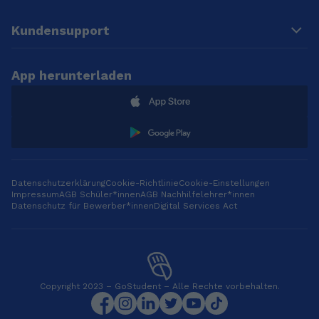
Maschinenbau
Entwicklungsingenieur
Kundensupport
begonnen und habe
das Studium im
Jahre 2022
App herunterladen
abgeschlossen. Und
seitdem studiere ich
Arabistik, Orientalistik
und Philosophie.
Datenschutzerklärung
Cookie-Richtlinie
Cookie-Einstellungen
Impressum
AGB Schüler*innen
AGB Nachhilfelehrer*innen
Datenschutz für Bewerber*innen
Digital Services Act
Copyright 2023 – GoStudent – Alle Rechte vorbehalten.