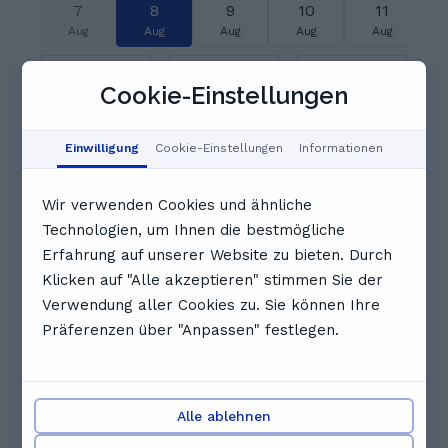
7
8
9
10
11
Aug
Aug
Aug
Aug
Aug
06:00
06:30
07:00
Cookie-Einstellungen
07:30
08:00
08:30
Einwilligung
Cookie-Einstellungen
Informationen
Wir verwenden Cookies und ähnliche
09:00
09:30
10:00
Technologien, um Ihnen die bestmögliche
Erfahrung auf unserer Website zu bieten. Durch
10:30
11:00
11:30
Klicken auf "Alle akzeptieren" stimmen Sie der
Verwendung aller Cookies zu. Sie können Ihre
Vollständigen Zeitplan anzeigen
Präferenzen über "Anpassen" festlegen.
Andere Nachhilfelehrkräfte, die
dir gefallen könnten
Alle ablehnen