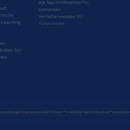
Nachhilfe gebe 😊
Als Nachhilfelehrer*in
haft
anmelden
hhilfe
Verhaltenskodex für
 Learning
Tutor:innen
gen
kodex für
nen
instellungen
Impressum
AGB Schüler*innen
AGB Nachhilfelehrer*innen
Date