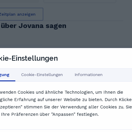
Zeitplan anzeigen
 über Jovana sagen
ie-Einstellungen
S
Sude S.
igung
Cookie-Einstellungen
Informationen
Es war gut, umfangreich und sie hat mir sehr
geholfen
wenden Cookies und ähnliche Technologien, um Ihnen die
liche Erfahrung auf unserer Website zu bieten. Durch Klicke
kzeptieren" stimmen Sie der Verwendung aller Cookies zu. Sie
Ihre Präferenzen über "Anpassen" festlegen.