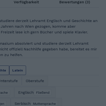
Verfügbarkeit
Bewertungen (3)
d studiere derzeit Lehramt Englisch und Geschichte an
r 2 Jahren nach Wien gezogen, komme aber
Freizeit lese ich gern Bücher und spiele Klavier.
asium absolviert und studiere derzeit Lehramt
cht offiziell Nachhilfe gegeben habe, bereitet es mir
n zu helfen.
chte
Latein
nterstufe
Oberstufe
Englisch
rache
Fließend
Serbisch
gen
Muttersprache