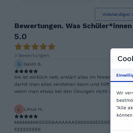
Vollständigen 
Bewertungen. Was Schüler*innen
5.0
3 Bewertungen
Cook
G
Gavin S.
Einwill
Sie ist wirklich nett, erklärt alles im feinem Details
damit man alles verstehen kann und hilft auch,
wenn man etwas bei den Übungen nicht versteht
Wir ver
bestmög
"Alle a
L
Linus H.
können 
kkkkkkkkklllllllllAAAAAAASSSSSSSEEEEEEEEEEEE
EEEEEEEEE