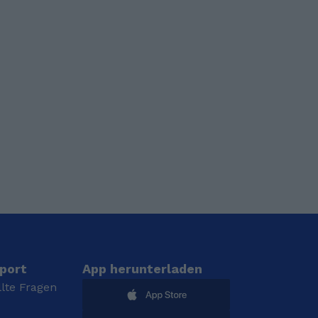
port
App herunterladen
llte Fragen