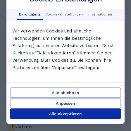
über Tanja sagen
5.0
Einwilligung
Cookie-Einstellungen
Informationen
4 Bewertungen
Wir verwenden Cookies und ähnliche
k
Kayra E.
Technologien, um Ihnen die bestmögliche
Erfahrung auf unserer Website zu bieten. Durch
Meine Tochter ist total zufrieden mit Ihrer
Klicken auf "Alle akzeptieren" stimmen Sie der
Nachhilfelehrerin. Sie begleitet meine Tochter sehr
Verwendung aller Cookies zu. Sie können Ihre
gut. Wir können sie von ganzem Herzen
Präferenzen über "Anpassen" festlegen.
weiterempfehlen.
S
Sophie R.
Alle ablehnen
Emma ist sehr glücklich und motiviert nach dieser
Anpassen
Stunde raus gekommen Vielen Dank
Alle akzeptieren
J
Jana V.