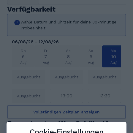
Verfügbarkeit
Wähle Datum und Uhrzeit für deine 30-minütige
Probeeinheit
06/08/26 - 12/08/26
Do
Fr
Sa
So
Mo
6
7
8
9
10
Aug
Aug
Aug
Aug
Aug
Ausgebucht
Ausgebucht
Ausgebucht
13:00
13:30
Ausgebucht
Vollständigen Zeitplan anzeigen
Bewertungen. Was Schüler*innen
Cookie-Einstellungen