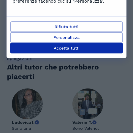
studenti di Dalila
preferenze facendo clic su "Personalizza".
5.0
Rifiuta tutti
1 recensioni
Personalizza
C
Cristina C.
Accetta tutti
Paziente e perseverante, ottima nel semplificare le
spiegazioni.
Altri tutor che potrebbero
piacerti
Ludovica I.
Valerio T.
Sono una
Sono Valerio,