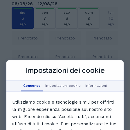
06/08/26 - 12/08/26
gio
ven
sab
dom
lun
6
7
8
9
10
ago
ago
ago
ago
ago
Prenotato
Prenotato
Prenotato
Prenotato
Prenotato
Prenotato
Impostazioni dei cookie
Prenotato
Prenotato
Prenotato
Consenso
Impostazioni cookie
Informazioni
12:30
Prenotato
Prenotato
Utilizziamo cookie e tecnologie simili per offrirti
la migliore esperienza possibile sul nostro sito
Visualizza il calendario completo
web. Facendo clic su "Accetta tutti", acconsenti
Recensioni. Cosa dicono gli
all’uso di tutti i cookie. Puoi personalizzare le tue