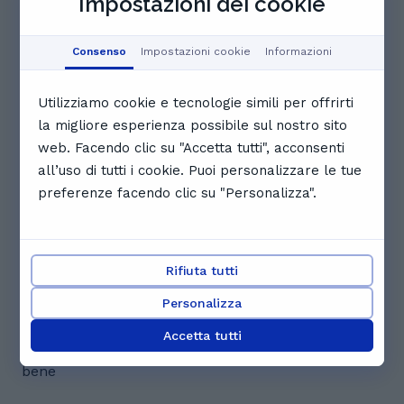
Impostazioni dei cookie
Recensioni. Cosa dicono gli
studenti di Daniela Belen
Consenso
Impostazioni cookie
Informazioni
5.0
Utilizziamo cookie e tecnologie simili per offrirti
la migliore esperienza possibile sul nostro sito
4 recensioni
web. Facendo clic su "Accetta tutti", acconsenti
all’uso di tutti i cookie. Puoi personalizzare le tue
M
Maria G.
preferenze facendo clic su "Personalizza".
L'insegnante è competente e simpatica, si mette al
piano degli studenti. Un bell'approccio di
insegnamento!!!
Rifiuta tutti
Personalizza
S
Sandro D.
Accetta tutti
Molto brava e professionale, mi sto trovando molto
bene