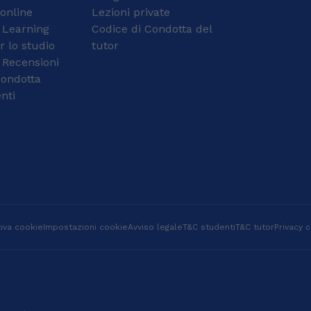
 online
ripetizioni private da
Lezioni private
anche io una
due anni con studenti di
studentessa, capisco
 Learning
Codice di Condotta del
scuole medie e
bene quanto a volte lo
r lo studio
tutor
superiori. Iscritta alla
studio possa diventare
 Recensioni
Federico II di Napoli
faticoso o scoraggiante.
condotta
Proprio per questo
nti
cerco di offrire non solo
spiegazioni, ma anche
ascolto, pazienza e
incoraggiamento,
aiutando gli studenti a
sentirsi più sicuri e
meno soli nel loro
percorso. Il mio
percorso formativo è
iniziato al Liceo
iva cookie
Impostazioni cookie
Avviso legale
T&C studenti
T&C tutor
Privacy c
Scientifico Tradizionale,
dove ho costruito una
solida base nelle
materie scientifiche, in
particolare matematica
e fisica. Dopo il liceo ho