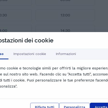
0:30
13:00
4:00
14:30
stazioni dei cookie
alendario completo
nti di Martino
so
Impostazioni cookie
Informazioni
iamo cookie e tecnologie simili per offrirti la migliore esperie
le sul nostro sito web. Facendo clic su "Accetta tutti", acconse
 di tutti i cookie. Puoi personalizzare le tue preferenze facend
G
Ginevra Z.
sonalizza".
LE SPIEGAZIONI SONO CHIARE E MARTINO E'
MOLTO GENTILE E DISPONIBILE
Rifiuta tutti
Personalizza
Accetta 