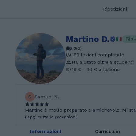
Ripetizioni
Martino D.
Di
5.0
(
2
)
182 lezioni completate
Ha aiutato oltre 9 studenti
19 € - 30 € a lezione
S
Samuel N.
Martino è molto preparato e amichevole. Mi sta 
Leggi tutte le recensioni
Informazioni
Curriculum