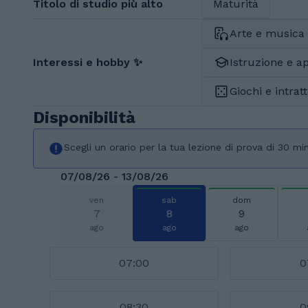
Titolo di studio più alto
Maturità
Arte e musica
Interessi e hobby ✨
Istruzione e 
Giochi e intra
Disponibilità
Scegli un orario per la tua lezione di prova di 30 min
07/08/26 - 13/08/26
ven
sab
dom
7
8
9
ago
ago
ago
07:00
0
08:30
0