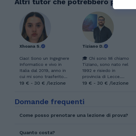
Altri tutor che potrebbero piacert
Xhoana S.
Tiziano D.
Ciao! Sono un Ingegnere
🎓 Chi sono Mi chiamo
Informatico e vivo in
Tiziano, sono nato nel
Italia dal 2019, anno in
1992 e risiedo in
cui mi sono trasferito
provincia di Lecce.
dall'Albania per studiare
19 € - 30 € /lezione
Laureato in
19 € - 30 € /lezione
al Politecnico di Torino.
Giurisprudenza e
Qui ho completato
abilitato all’esercizio
Domande frequenti
tutto il mio percorso
della professione
accademico, arrivando a
forense, ho
conseguire la Laurea
successivamente
Come posso prenotare una lezione di prova?
Magistrale con una
ampliato il mio
specializzazione in
percorso accademico
Intelligenza Artificiale e
con un master
Quanto costa?