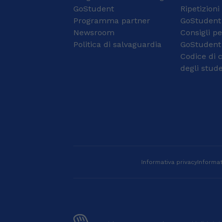
e l'informatica meno
GoStudent
accesso e concorsi
Ripetizioni
astratte e più 'reali',
pubblici. Il mio metodo
Programma partner
GoStudent
aiutando i ragazzi a
è personalizzato, mirato
Newsroom
Consigli pe
trovare un loro metodo
non solo al
Politica di salvaguardia
GoStudent
di studio che li faccia
raggiungimento del
Codice di 
sentire sicuri e
risultato, ma anche a
indipendenti. Sono una
potenziare il metodo di
degli stude
persona molto paziente
studio e la fiducia in sé
e credo che con la
stessi. 🤖 Le mie
giusta guida chiunque
passioni Appassionato
possa appassionarsi al
di Intelligenza Artificiale,
coding o alla logica. Ho
musica e sport, credo
conseguito sia la Laurea
fortemente nella
Triennale con voto di
formazione continua e
110 e Lode che la
nell’importanza di un
Laurea Magistrale con
approccio
Informativa privacy
Informat
voto di 109 in Ingegneria
multidisciplinare alla
Informatica presso il
conoscenza. 📞
Politecnico di Torino.
Contattami Se cerchi un
Durante il mio percorso
supporto serio,
accademico, mi sono
motivante e su misura
specializzato in settori
per i tuoi obiettivi di