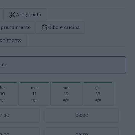
Artigianato
apprendimento
Cibo e cucina
ttenimento
uti
lun
mar
mer
gio
10
11
12
13
ago
ago
ago
ago
7:30
08:00
9:00
09:30