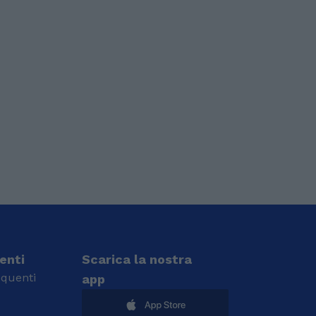
ienti
Scarica la nostra
quenti
app