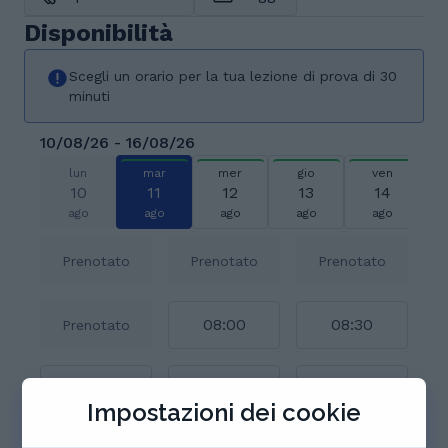
Disponibilità
Scegli un orario per la tua lezione di prova di 30
minuti
10/08/26 - 16/08/26
lun
mar
mer
gio
ven
10
11
12
13
14
ago
ago
ago
ago
ago
Prenotato
Prenotato
Prenotato
08:00
08:30
Prenotato
09:00
09:30
10:00
Impostazioni dei cookie