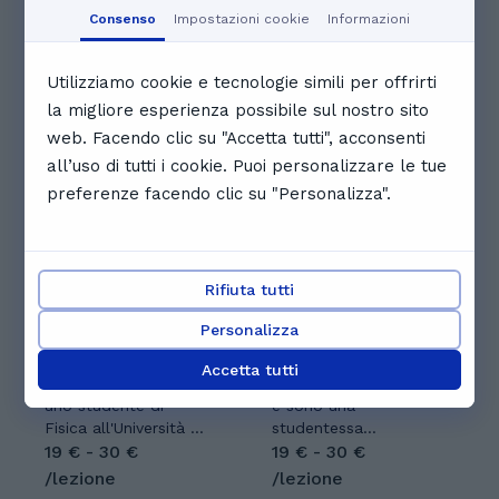
10:30
11:00
11:30
Consenso
Impostazioni cookie
Informazioni
Visualizza il calendario completo
Utilizziamo cookie e tecnologie simili per offrirti
Altri tutor che potrebbero
la migliore esperienza possibile sul nostro sito
web. Facendo clic su "Accetta tutti", acconsenti
piacerti
all’uso di tutti i cookie. Puoi personalizzare le tue
preferenze facendo clic su "Personalizza".
Rifiuta tutti
Alessandro D.
Kiara C.
Personalizza
5.0
(
11
)
Piacere, mi chiamo
Mi chiamo Kiara
Accetta tutti
Alessandro. Sono
Cristofaro, ho 23 anni
uno studente di
e sono una
Fisica all'Università di
studentessa
Bologna,
19 € - 30 €
magistrale di
19 € - 30 €
frequentante il
Ingegneria
/lezione
/lezione
triennio. Sono
Gestionale. Offro