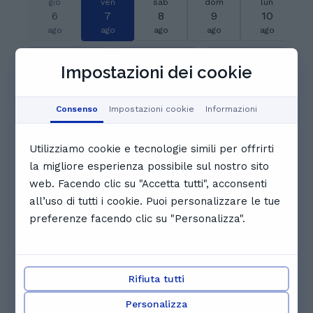
gio
ven
sab
dom
lun
6
7
8
9
10
ago
ago
ago
ago
ago
06:00
06:30
07:00
Impostazioni dei cookie
07:30
08:00
08:30
Consenso
Impostazioni cookie
Informazioni
Utilizziamo cookie e tecnologie simili per offrirti
09:00
09:30
10:00
la migliore esperienza possibile sul nostro sito
web. Facendo clic su "Accetta tutti", acconsenti
10:30
11:00
Prenotato
all’uso di tutti i cookie. Puoi personalizzare le tue
preferenze facendo clic su "Personalizza".
Visualizza il calendario completo
Altri tutor che potrebbero
Rifiuta tutti
piacerti
Personalizza