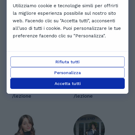
Altri tutor che potrebbero
Utilizziamo cookie e tecnologie simili per offrirti
piacerti
la migliore esperienza possibile sul nostro sito
web. Facendo clic su "Accetta tutti", acconsenti
all’uso di tutti i cookie. Puoi personalizzare le tue
preferenze facendo clic su "Personalizza".
Fabio 王成珍 D.
Kiara C.
Rifiuta tutti
Oltre alle lingue, tra i
Mi chiamo Kiara
miei hobby ci sono la
Cristofaro, ho 23 anni
Personalizza
pittura, la lettura del
e sono una
genere post-
studentessa
Accetta tutti
apocalittico e il
19 € - 30 €
magistrale di
19 € - 30 €
pigrismo potente sul
Ingegneria
/lezione
/lezione
divano. Amo i film
Gestionale. Offro
horror e sono
supporto allo studio
fieramente uno di
e ripetizioni, in
quei rompiscatole
particolare in
che afferma che i
matematica, una
film sono meglio visti
materia che spesso