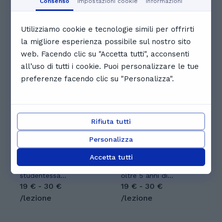
Consenso
Impostazioni cookie
Informazioni
Visualizza il calendario completo
Utilizziamo cookie e tecnologie simili per offrirti
Altri tutor che potrebbero
la migliore esperienza possibile sul nostro sito
piacerti
web. Facendo clic su "Accetta tutti", acconsenti
all’uso di tutti i cookie. Puoi personalizzare le tue
preferenze facendo clic su "Personalizza".
Rifiuta tutti
Kiara C.
Silvia P.
5.0
(
3
)
Personalizza
Mi chiamo Kiara
Ciao! Sono Silvia,
Cristofaro, ho 23 anni
insegnante di inglese
Accetta tutti
e sono una
certificata TEFL. Con
studentessa
oltre 5 anni di
magistrale di
19 € - 30 €
esperienza in scuole
19 € - 30 €
Ingegneria
private, pubbliche e
/lezione
/lezione
Gestionale. Offro
piattaforme online,
supporto allo studio
aiuto studenti di