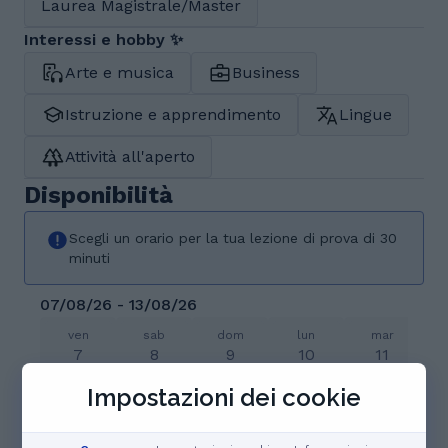
Laurea Magistrale/Master
Interessi e hobby ✨
Arte e musica
Business
Istruzione e apprendimento
Lingue
Attività all'aperto
Disponibilità
Scegli un orario per la tua lezione di prova di 30
minuti
07/08/26 - 13/08/26
ven
sab
dom
lun
mar
7
8
9
10
11
ago
ago
ago
ago
ago
Impostazioni dei cookie
Prenotato